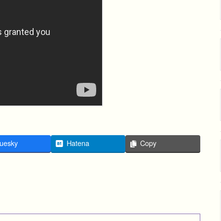
uesky
Hatena
Copy