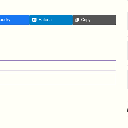
uesky
Hatena
Copy